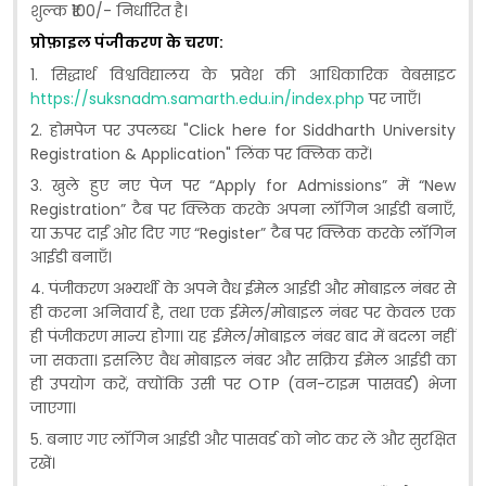
शुल्क ₹100/- निर्धारित है।
प्रोफ़ाइल पंजीकरण के चरण:
1. सिद्धार्थ विश्वविद्यालय के प्रवेश की आधिकारिक वेबसाइट
https://suksnadm.samarth.edu.in/index.php
पर जाएँ।
2. होमपेज पर उपलब्ध "Click here for Siddharth University
Registration & Application" लिंक पर क्लिक करें।
3. खुले हुए नए पेज पर “Apply for Admissions” में “New
Registration” टैब पर क्लिक करके अपना लॉगिन आईडी बनाएँ,
या ऊपर दाईं ओर दिए गए “Register” टैब पर क्लिक करके लॉगिन
आईडी बनाएँ।
4. पंजीकरण अभ्यर्थी के अपने वैध ईमेल आईडी और मोबाइल नंबर से
ही करना अनिवार्य है, तथा एक ईमेल/मोबाइल नंबर पर केवल एक
ही पंजीकरण मान्य होगा। यह ईमेल/मोबाइल नंबर बाद में बदला नहीं
जा सकता। इसलिए वैध मोबाइल नंबर और सक्रिय ईमेल आईडी का
ही उपयोग करें, क्योंकि उसी पर OTP (वन-टाइम पासवर्ड) भेजा
जाएगा।
5. बनाए गए लॉगिन आईडी और पासवर्ड को नोट कर लें और सुरक्षित
रखें।